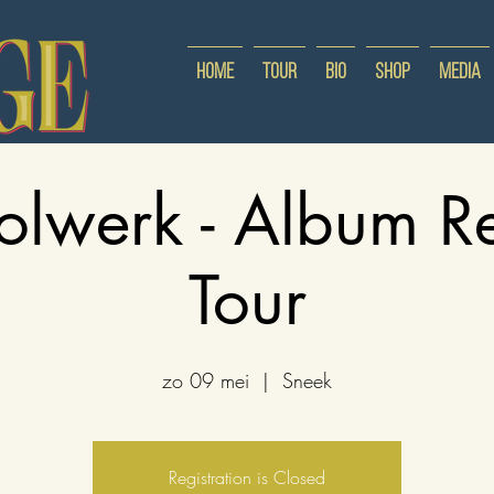
Home
Tour
Bio
Shop
Media
olwerk - Album R
Tour
zo 09 mei
  |  
Sneek
Registration is Closed