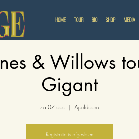
Home
Tour
Bio
Shop
Media
unes & Willows to
Gigant
za 07 dec
  |  
Apeldoorn
Registratie is afgesloten