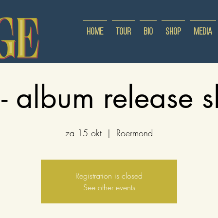
Home
Tour
Bio
Shop
Media
 - album release 
za 15 okt
  |  
Roermond
Registration is closed
See other events