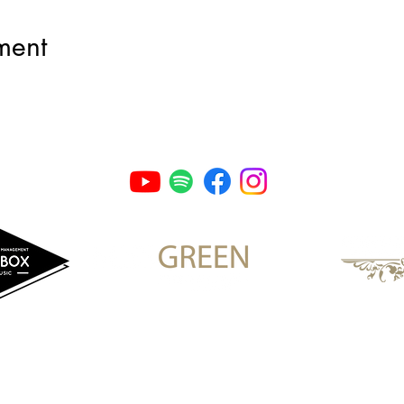
ment
©2020 by Voltage. Proudly created with Wix.com
y Policy